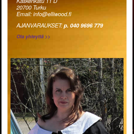
Kaskenkatu 11 D
20700 Turku
Email: info@elliwood.fi
AJANVARAUKSET:
p. 040 9696 779
Ota yhteyttä >>