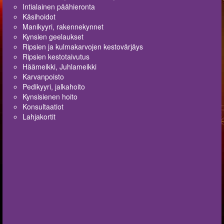
Intialainen päähieronta
Käsihoidot
Manikyyri, rakennekynnet
Kynsien geelaukset
Ripsien ja kulmakarvojen kestovärjäys
Ripsien kestotaivutus
Häämeikki, Juhlameikki
Karvanpoisto
Pedikyyri, jalkahoito
Kynsisienen hoito
Konsultaatiot
Lahjakortit