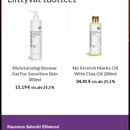
Moisturizing Shower
No Stretch Marks Oil
Gel For Sensitive Skin
With Chia Oil 200ml
300ml
34,41
€
sis.alv 25,5%
15,19
€
sis.alv 25,5%
LISÄÄ
LISÄÄ
OSTOSKORIIN
OSTOSKORIIN
Kauneus Salonki Elliwood