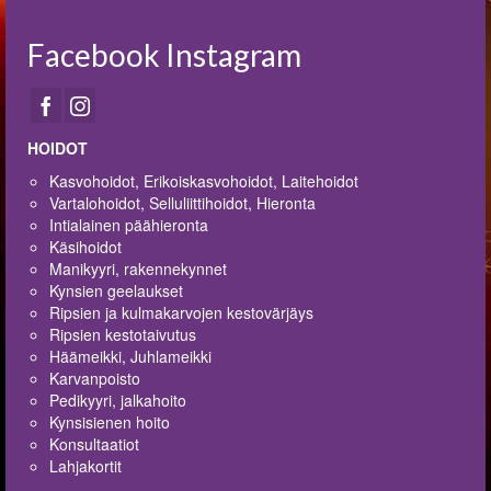
Facebook Instagram
HOIDOT
Kasvohoidot, Erikoiskasvohoidot, Laitehoidot
Vartalohoidot, Selluliittihoidot, Hieronta
Intialainen päähieronta
Käsihoidot
Manikyyri, rakennekynnet
Kynsien geelaukset
Ripsien ja kulmakarvojen kestovärjäys
Ripsien kestotaivutus
Häämeikki, Juhlameikki
Karvanpoisto
Pedikyyri, jalkahoito
Kynsisienen hoito
Konsultaatiot
Lahjakortit