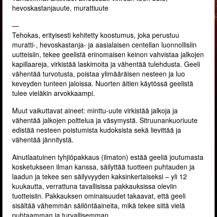
hevoskastanjauute, murattiuute
—
Tehokas, erityisesti kehitetty koostumus, joka perustuu
muratti-, hevoskastanja- ja aasialaisen centellan luonnollisiin
uutteisiin, tekee geelistä erinomaisen keinon vahvistaa jalkojen
kapillaareja, virkistää laskimoita ja vähentää tulehdusta. Geeli
vähentää turvotusta, poistaa ylimääräisen nesteen ja luo
keveyden tunteen jaloissa. Nuorten äitien käytössä geelistä
tulee vieläkin arvokkaampi.
Muut vaikuttavat aineet: minttu-uute virkistää jalkoja ja
vähentää jalkojen polttelua ja väsymystä. Sitruunankuoriuute
edistää nesteen poistumista kudoksista sekä lievittää ja
vähentää jännitystä.
Ainutlaatuinen tyhjiöpakkaus (ilmaton) estää geeliä joutumasta
kosketukseen ilman kanssa, säilyttää tuotteen puhtauden ja
laadun ja tekee sen säilyvyyden kaksinkertaiseksi – yli 12
kuukautta, verrattuna tavallisissa pakkauksissa oleviin
tuotteisiin. Pakkauksen ominaisuudet takaavat, että geeli
sisältää vähemmän säilöntäaineita, mikä tekee siitä vielä
puhtaamman ja turvallisemman.