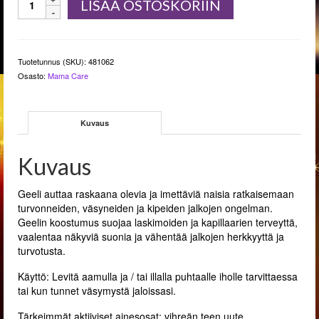
LISÄÄ OSTOSKORIIN
Gel
For
Heavy
Legs
Tuotetunnus (SKU):
481062
200ml
Osasto:
Mama Care
määrä
Kuvaus
Kuvaus
Geeli auttaa raskaana olevia ja imettäviä naisia ​​ratkaisemaan
turvonneiden, väsyneiden ja kipeiden jalkojen ongelman.
Geelin koostumus suojaa laskimoiden ja kapillaarien terveyttä,
vaalentaa näkyviä suonia ja vähentää jalkojen herkkyyttä ja
turvotusta.
Käyttö: Levitä aamulla ja / tai illalla puhtaalle iholle tarvittaessa
tai kun tunnet väsymystä jaloissasi.
Tärkeimmät aktiiviset ainesosat: vihreän teen uute,