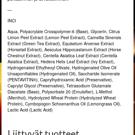
—
INCI
Aqua, Polyacrylate Crosspolymer-6 (Base), Glycerin, Citrus
Limon Peel Extract (Lemon Peel Extract), Camellia Sinensis
Extract (Green Tea Extract), Equisetum Arvense Extract
(Horsetail Extract), Aesculus Hippocastanum Extract (Horse
Chestnut Extract), Centella Asiatica Leaf Extract (Centella
Asiatica Extract), Hedera Helix Leaf Extract (Ivy Extract),
Hydrogenated Ethylhexyl Olivate, Hydrogenated Olive Oil
Unsaponifiables (Hydrogenated Oil), Saccharide Isomerate
(PENTAVITIN®), Caprylhydroxamic Acid (Preservative),
Caprylyl Glycol (Preservative), Tetrasodium Glutamate
Diacetate (Base), Polysorbate 20 (Emulsifier), L-Methol
(Menthol), Hydrolyzed Wheat Protein (Hydrolyzed Wheat
Protein), Cymbopogon Schoenanthus Oil (Lemongrass Oil),
Lactic Acid (Lactic Acid)
Liittyvät tuotteet