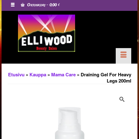
Ostoskori
-
0,00
€
Etusivu
»
Kauppa
»
Mama Care
»
Draining Gel For Heavy
Legs 200ml