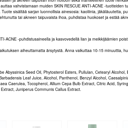
 auttaa vahvistamaan muiden SKIN RESCUE ANTI-ACNE -tuotteiden tulo
Tuote sisältää sarjan luonnollisia ainesosia: kaoliinia, jäkäläuutetta, pu
htunutta tai akneen taipuvaista ihoa, puhdistaa huokoset ja estää akn
-ACNE -puhdistusaineella ja kasvovedellä lian ja meikkijäämien poista
kutuksen aiheuttamatta ärsytystä. Anna vaikuttaa 10-15 minuuttia, huuh
 Abyssinica Seed Oil, Phytosterol Esters, Pullulan, Cetearyl Alcohol, 
Barbadensis Leaf Juice, Alcohol, Panthenol, Benzyl Alcohol, Caesalpi
haea Caerulea, Tocopherol, Allium Cepa Bulb Extract, Citric Acid, Syr
a Extract, Juniperus Communis Callus Extract.