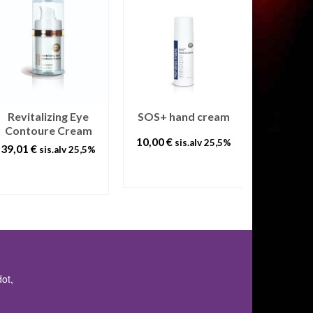
Revitalizing Eye
SOS+ hand cream
ANT
Contoure Cream
MICROB
10,00
€
sis.alv 25,5%
CREAM
39,01
€
sis.alv 25,5%
25,00
€
LISÄÄ
LISÄÄ
OSTOSKORIIN
OSTOSKORIIN
L
OSTO
ot,