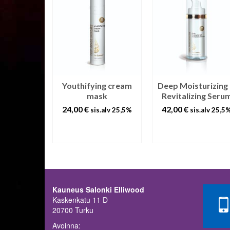
Face Tonic
Youthifying cream
Deep Moisturizing
mask
Revitalizing Seru
s.alv 25,5%
24,00
€
42,00
€
sis.alv 25,5%
sis.alv 25,5
ÄÄ
LISÄÄ
LISÄÄ
ORIIN
OSTOSKORIIN
OSTOSKORIIN
Kauneus Salonki Elliwood
Kaskenkatu 11 D
20700 Turku
Avoinna: