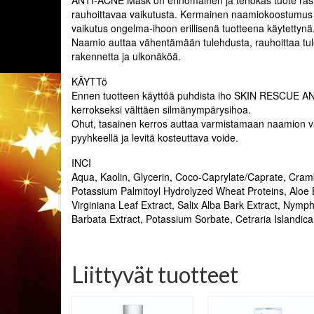
rauhoittavaa vaikutusta. Kermainen naamiokoostumus
vaikutus ongelma-ihoon erillisenä tuotteena käytettynä. 
Naamio auttaa vähentämään tulehdusta, rauhoittaa tule
rakennetta ja ulkonäköä.
KÄYTTö
Ennen tuotteen käyttöä puhdista iho SKIN RESCUE ANTI
kerrokseksi välttäen silmänympärysihoa.
Ohut, tasainen kerros auttaa varmistamaan naamion vai
pyyhkeellä ja levitä kosteuttava voide.
INCI
Aqua, Kaolin, Glycerin, Coco-Caprylate/Caprate, Crambe
Potassium Palmitoyl Hydrolyzed Wheat Proteins, Aloe 
Virginiana Leaf Extract, Salix Alba Bark Extract, Nymp
Barbata Extract, Potassium Sorbate, Cetraria Islandic
Liittyvät tuotteet