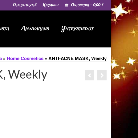
Ota yhteyttä
Kirjaudu
Ostoskori
-
0,00
€
ista
Ajanvaraus
Yhteystiedot
a
»
Home Cosmetics
»
ANTI-ACNE MASK, Weekly
, Weekly