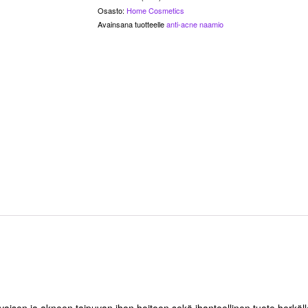
Osasto:
Home Cosmetics
Avainsana tuotteelle
anti-acne naamio
en ja akneen taipuvan ihon hoitoon sekä ihanteellinen tuote herkälle ih