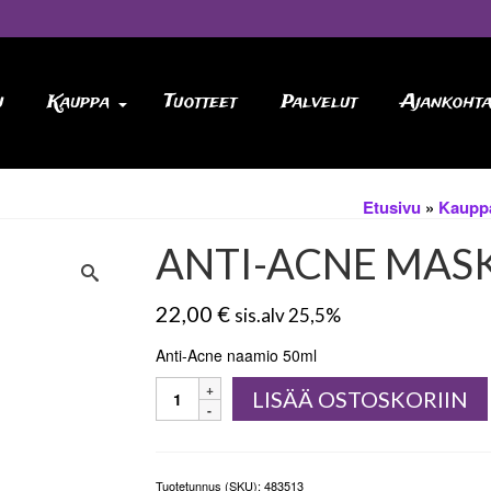
u
Kauppa
Tuotteet
Palvelut
Ajankohta
Etusivu
»
Kaupp
ANTI-ACNE MASK
22,00
€
sis.alv 25,5%
Anti-Acne naamio 50ml
ANTI-
LISÄÄ OSTOSKORIIN
ACNE
MASK,
Weekly
määrä
Tuotetunnus (SKU):
483513