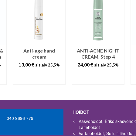
 &
Anti-age hand
ANTI-ACNE NIGHT
m
cream
CREAM, Step 4
13,00
€
24,00
€
%
sis.alv 25,5%
sis.alv 25,5%
LISÄÄ
LISÄÄ
OSTOSKORIIN
OSTOSKORIIN
HOIDOT
040 9696 779
Kasvohoidot, Erikoiskasvohoid
Laitehoidot
Vartalohoidot, Selluliittihoidot,