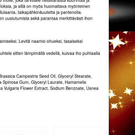
ksia, ja sillä on myös huomattava myönteinen
llulaania, taikapähkinäuutetta ja pantenolia.
en uusiutumista sekä parantaa merkittävästi ihon
miseksi. Levitä naamio ohueksi, tasaiseksi
tele sitten lämpimällä vedellä, kuivaa iho puhtaalla
Brassica Campestris Seed Oil, Glyceryl Stearate,
nia Spinosa Gum, Glyceryl Laurate, Hamamelis
inga Vulgaris Flower Extract, Sodium Benzoate, Usnea