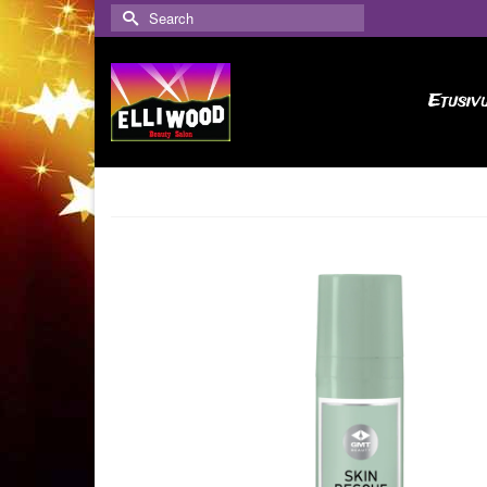
Search
for:
Etusiv