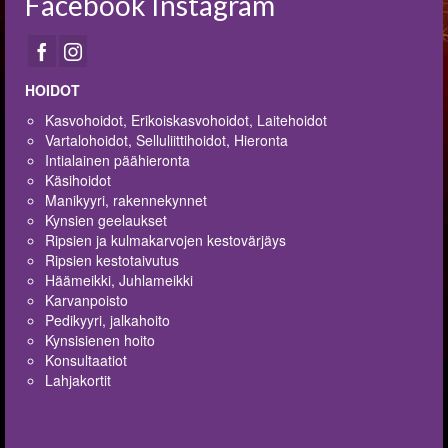
Facebook Instagram
HOIDOT
Kasvohoidot, Erikoiskasvohoidot, Laitehoidot
Vartalohoidot, Selluliittihoidot, Hieronta
Intialainen päähieronta
Käsihoidot
Manikyyri, rakennekynnet
Kynsien geelaukset
Ripsien ja kulmakarvojen kestovärjäys
Ripsien kestotaivutus
Häämeikki, Juhlameikki
Karvanpoisto
Pedikyyri, jalkahoito
Kynsisienen hoito
Konsultaatiot
Lahjakortit