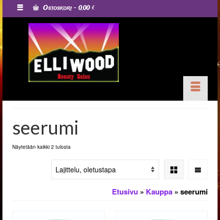
Ostoskori
-
0,00
€
seerumi
Näytetään kaikki 2 tulosta
Etusivu
»
Kauppa
»
seerumi