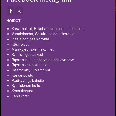
HOIDOT
Kasvohoidot, Erikoiskasvohoidot, Laitehoidot
Vartalohoidot, Selluliittihoidot, Hieronta
Intialainen päähieronta
Käsihoidot
Manikyyri, rakennekynnet
Kynsien geelaukset
Ripsien ja kulmakarvojen kestovärjäys
Ripsien kestotaivutus
Häämeikki, Juhlameikki
Karvanpoisto
Pedikyyri, jalkahoito
Kynsisienen hoito
Konsultaatiot
Lahjakortit