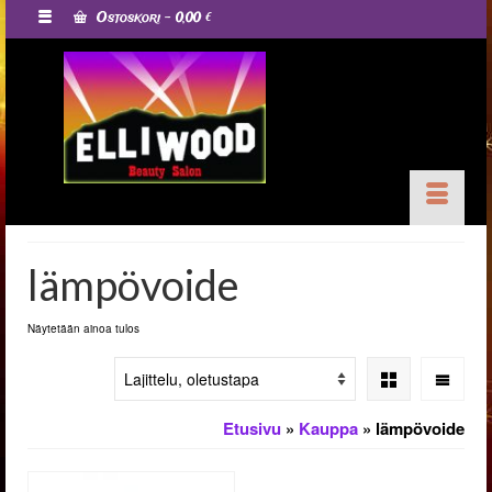
Ostoskori
-
0,00
€
lämpövoide
Näytetään ainoa tulos
Etusivu
»
Kauppa
»
lämpövoide